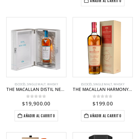
AÑADIR AL CARRITO
ESCOCÉS
,
SINGLE MALT
,
WHISKY
ESCOCÉS
,
SINGLE MALT
,
WHISKY
THE MACALLAN DISTIL NEW YORK
THE MACALLAN HARMONY COLLECTION 2 INTENSE ARABICA
0
out of 5
0
out of 5
$
19,900.00
$
199.00
AÑADIR AL CARRITO
AÑADIR AL CARRITO