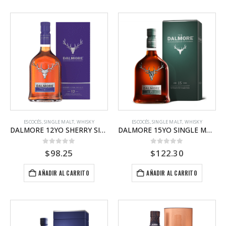
ESCOCÉS
,
SINGLE MALT
,
WHISKY
ESCOCÉS
,
SINGLE MALT
,
WHISKY
DALMORE 12YO SHERRY SINGLE MALT
DALMORE 15YO SINGLE MALT
0
out of 5
0
out of 5
$
98.25
$
122.30
AÑADIR AL CARRITO
AÑADIR AL CARRITO