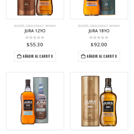
ESCOCÉS
,
SINGLE MALT
,
WHISKY
ESCOCÉS
,
SINGLE MALT
,
WHISKY
JURA 12YO
JURA 18YO
0
out of 5
0
out of 5
$
55.30
$
92.00
AÑADIR AL CARRITO
AÑADIR AL CARRITO