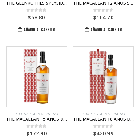
THE GLENROTHES SPEYSIDE MANSE RESERVE
THE MACALLAN 12 AÑOS SHERRY OAK
0
out of 5
0
out of 5
$
68.80
$
104.70
AÑADIR AL CARRITO
AÑADIR AL CARRITO
ESCOCÉS
,
SINGLE MALT
,
WHISKY
ESCOCÉS
,
SINGLE MALT
,
WHISKY
THE MACALLAN 15 AÑOS DOUBLE CASK
THE MACALLAN 18 AÑOS DOUBLE CASK
0
out of 5
0
out of 5
$
172.90
$
420.99