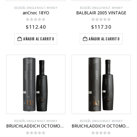
ESCOCÉS
,
SINGLE MALT
,
WHISKY
ESCOCÉS
,
SINGLE MALT
,
WHISKY
anCnoc 18YO
BALBLAIR 2005 VINTAGE
0
out of 5
0
out of 5
$
112.40
$
117.30
AÑADIR AL CARRITO
AÑADIR AL CARRITO
ESCOCÉS
,
SINGLE MALT
,
WHISKY
ESCOCÉS
,
SINGLE MALT
,
WHISKY
BRUICHLADDICH OCTOMORE 13.1
BRUICHLADDICH OCTOMORE 14.1