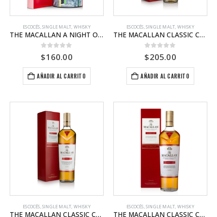
ESCOCÉS
,
SINGLE MALT
,
WHISKY
ESCOCÉS
,
SINGLE MALT
,
WHISKY
THE MACALLAN A NIGHT ON EARTH THE JOURNEY
THE MACALLAN CLASSIC CUT 2022
0
out of 5
0
out of 5
$
160.00
$
205.00
AÑADIR AL CARRITO
AÑADIR AL CARRITO
ESCOCÉS
,
SINGLE MALT
,
WHISKY
ESCOCÉS
,
SINGLE MALT
,
WHISKY
THE MACALLAN CLASSIC CUT 2023
THE MACALLAN CLASSIC CUT 2024