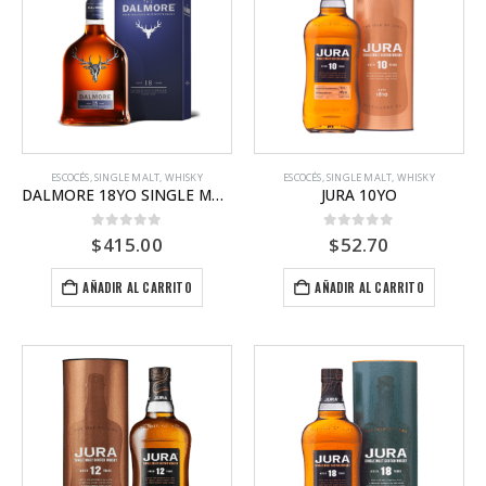
ESCOCÉS
,
SINGLE MALT
,
WHISKY
ESCOCÉS
,
SINGLE MALT
,
WHISKY
DALMORE 18YO SINGLE MALT
JURA 10YO
0
out of 5
0
out of 5
$
415.00
$
52.70
AÑADIR AL CARRITO
AÑADIR AL CARRITO