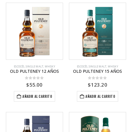
ESCOCÉS
,
SINGLE MALT
,
WHISKY
ESCOCÉS
,
SINGLE MALT
,
WHISKY
OLD PULTENEY 12 AÑOS
OLD PULTENEY 15 AÑOS
0
out of 5
0
out of 5
$
55.00
$
123.20
AÑADIR AL CARRITO
AÑADIR AL CARRITO