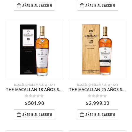
AÑADIR AL CARRITO
AÑADIR AL CARRITO
ESCOCÉS
,
SINGLE MALT
,
WHISKY
ESCOCÉS
,
SINGLE MALT
,
WHISKY
THE MACALLAN 18 AÑOS SHERRY OAK
THE MACALLAN 25 AÑOS SHERRY OAK
0
out of 5
0
out of 5
$
501.90
$
2,999.00
AÑADIR AL CARRITO
AÑADIR AL CARRITO