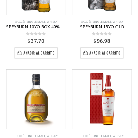
ESCOCÉS
,
SINGLE MALT
,
WHISKY
ESCOCÉS
,
SINGLE MALT
,
WHISKY
SPEYBURN 10YO BOX 40% 6X700ML
SPEYBURN 15YO OLD
0
out of 5
0
out of 5
$
37.70
$
96.98
AÑADIR AL CARRITO
AÑADIR AL CARRITO
ESCOCÉS
,
SINGLE MALT
,
WHISKY
ESCOCÉS
,
SINGLE MALT
,
WHISKY