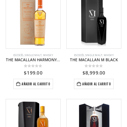
ESCOCÉS
,
SINGLE MALT
,
WHISKY
ESCOCÉS
,
SINGLE MALT
,
WHISKY
THE MACALLAN HARMONY COLLECTION 3 AMBER MEADOW
THE MACALLAN M BLACK
0
out of 5
0
out of 5
$
199.00
$
8,999.00
AÑADIR AL CARRITO
AÑADIR AL CARRITO