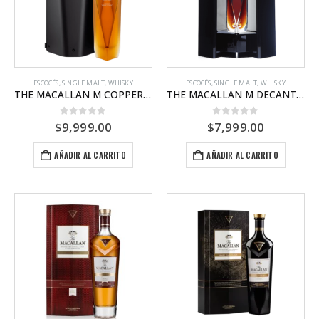
ESCOCÉS
,
SINGLE MALT
,
WHISKY
ESCOCÉS
,
SINGLE MALT
,
WHISKY
THE MACALLAN M COPPER 2022
THE MACALLAN M DECANTER
0
out of 5
0
out of 5
$
9,999.00
$
7,999.00
AÑADIR AL CARRITO
AÑADIR AL CARRITO