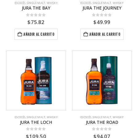
ESCOCÉS
,
SINGLE MALT
,
WHISKY
ESCOCÉS
,
SINGLE MALT
,
WHISKY
JURA THE BAY
JURA THE JOURNEY
0
out of 5
0
out of 5
$
75.82
$
49.99
AÑADIR AL CARRITO
AÑADIR AL CARRITO
ESCOCÉS
,
SINGLE MALT
,
WHISKY
ESCOCÉS
,
SINGLE MALT
,
WHISKY
JURA THE LOCH
JURA THE ROAD
0
out of 5
0
out of 5
$
109.50
$
94.07