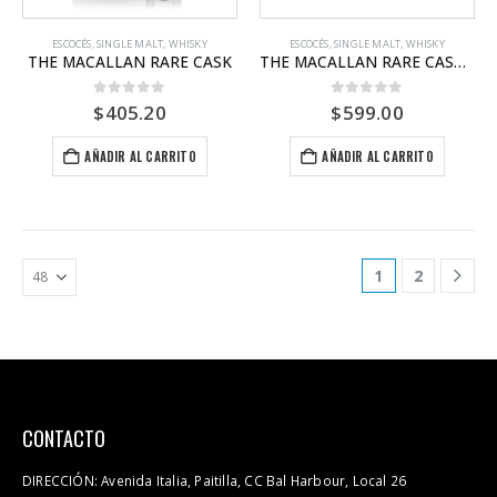
ESCOCÉS
,
SINGLE MALT
,
WHISKY
ESCOCÉS
,
SINGLE MALT
,
WHISKY
THE MACALLAN RARE CASK
THE MACALLAN RARE CASK BLACK BOX
0
out of 5
0
out of 5
$
405.20
$
599.00
AÑADIR AL CARRITO
AÑADIR AL CARRITO
1
2
CONTACTO
DIRECCIÓN:
Avenida Italia, Paitilla, CC Bal Harbour, Local 26