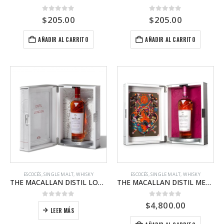
0
out of 5
0
out of 5
$
205.00
$
205.00
AÑADIR AL CARRITO
AÑADIR AL CARRITO
ESCOCÉS
,
SINGLE MALT
,
WHISKY
ESCOCÉS
,
SINGLE MALT
,
WHISKY
THE MACALLAN DISTIL LONDON
THE MACALLAN DISTIL MEXICO
0
out of 5
0
out of 5
$
4,800.00
LEER MÁS