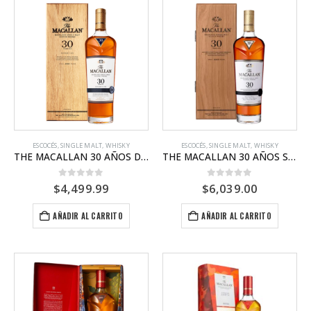
ESCOCÉS
,
SINGLE MALT
,
WHISKY
ESCOCÉS
,
SINGLE MALT
,
WHISKY
THE MACALLAN 30 AÑOS DOUBLE CASK
THE MACALLAN 30 AÑOS SHERRY
0
out of 5
0
out of 5
$
4,499.99
$
6,039.00
AÑADIR AL CARRITO
AÑADIR AL CARRITO