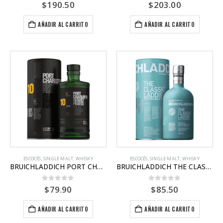
0
out of 5
0
out of 5
$
190.50
$
203.00
AÑADIR AL CARRITO
AÑADIR AL CARRITO
ESCOCÉS
,
SINGLE MALT
,
WHISKY
ESCOCÉS
,
SINGLE MALT
,
WHISKY
BRUICHLADDICH PORT CHARLOTTE 10YO
BRUICHLADDICH THE CLASSIC LADDIE
0
out of 5
0
out of 5
$
79.90
$
85.50
AÑADIR AL CARRITO
AÑADIR AL CARRITO