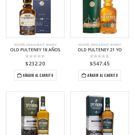
ESCOCÉS
,
SINGLE MALT
,
WHISKY
ESCOCÉS
,
SINGLE MALT
,
WHISKY
OLD PULTENEY 18 AÑOS
OLD PULTENEY 21 YO
0
out of 5
0
out of 5
$
232.20
$
547.45
AÑADIR AL CARRITO
AÑADIR AL CARRITO