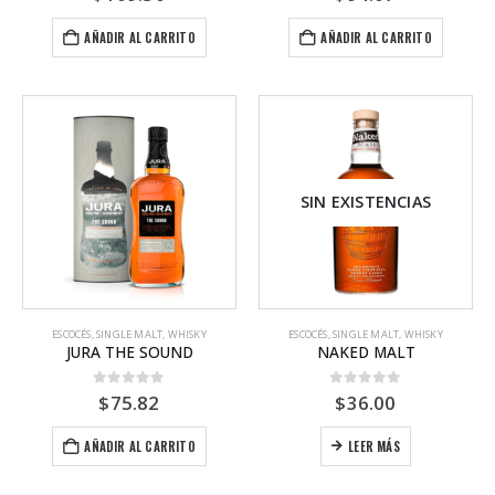
AÑADIR AL CARRITO
AÑADIR AL CARRITO
SIN EXISTENCIAS
ESCOCÉS
,
SINGLE MALT
,
WHISKY
ESCOCÉS
,
SINGLE MALT
,
WHISKY
JURA THE SOUND
NAKED MALT
0
out of 5
0
out of 5
$
75.82
$
36.00
AÑADIR AL CARRITO
LEER MÁS