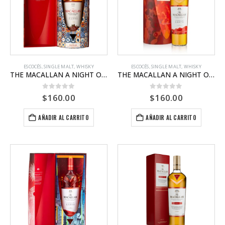
ESCOCÉS
,
SINGLE MALT
,
WHISKY
ESCOCÉS
,
SINGLE MALT
,
WHISKY
THE MACALLAN A NIGHT ON EARTH IN JEREZ
THE MACALLAN A NIGHT ON EARTH IN SCOTLAND
0
out of 5
0
out of 5
$
160.00
$
160.00
AÑADIR AL CARRITO
AÑADIR AL CARRITO