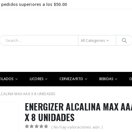
pedidos superiores a los $50.00
All Categories
TILADOS
LICORES
CERVEZA/RTD
BEBIDAS
LCALINA MAX AAA X 8 UNIDADES
ENERGIZER ALCALINA MAX AA
X 8 UNIDADES
( No hay valoraciones aún. )
0
out of 5