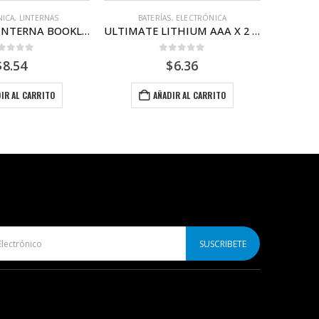
S
,
ELECTRÓNICA
ELECTRÓNICA
,
LINTERNAS
BA
ULTIMATE LITHIUM AAA X 2 unidades
ENERGIZER LINTERNA MANOS LIBRE HEADLIGHT
ut of 5
0
out of 5
$
6.36
$
8.84
IR AL CARRITO
AÑADIR AL CARRITO