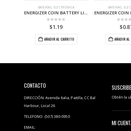
ICA
BATERÍAS
,
ELECTRÓNICA
BATERÍAS
,
ELE
ENERGIZER COIN BATTERY LITHIUM ECR1620 x 1 unidad
ENERGIZER COIN BATTERY LITHIUM ECR2032 x 1 unidad
0
out of 5
0
out of
$
0.87
$
1.3
ITO
AÑADIR AL CARRITO
AÑADIR AL
CONTACTO
SUSCRIBE
Obtén la u
DIRECCIÓN:
Avenida Italia, Paitilla, CC Bal
Harbour, Local 26
TELEFONO:
(507) 380-0950
MI CUENT
EMAIL: