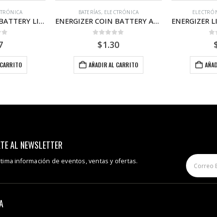
CTRÓNICA
ELECTRÓNICA
,
LINTERNAS
BATERÍA
ENERGIZER COIN BATTERY A23BPZ x 2 unidades
ENERGIZER LINTERNA BOOKLITE
 5
0
out of 5
0
o
0
$
8.54
 CARRITO
AÑADIR AL CARRITO
AÑAD
TE AL NEWSLETTER
ltima información de eventos, ventas y ofertas.
A