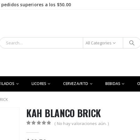
pedidos superiores a los $50.00
All Categories
TILADOS
LICORES
CERVEZA/RTD
BEBIDAS
RICK
KAH BLANCO BRICK
( No hay valoraciones aún. )
0
out of 5