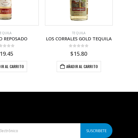
TEQUILA
TEQUILA
ES GOLD TEQUILA
CENOTE AGAVE BLANCO
ROO
ut of 5
0
out of 5
15.80
$
52.00
IR AL CARRITO
AÑADIR AL CARRITO