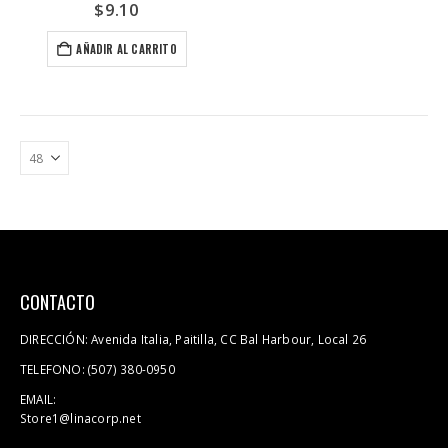
0
out of 5
$
9.10
AÑADIR AL CARRITO
CONTACTO
DIRECCIÓN:
Avenida Italia, Paitilla, CC Bal Harbour, Local 26
TELEFONO:
(507) 380-0950
EMAIL:
Store1@linacorp.net