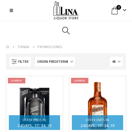
0
TIENDA
PROMOCIONES
FILTER
OFERTA
OFERTA
OFFER ENDS IN:
OFFER ENDS IN:
24
DAYS
17
:
34
:
19
24
DAYS
17
:
34
:
19