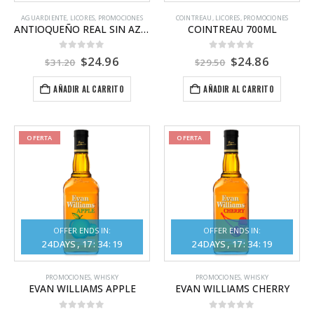
AGUARDIENTE
,
LICORES
,
PROMOCIONES
COINTREAU
,
LICORES
,
PROMOCIONES
ANTIOQUEÑO REAL SIN AZUCAR
COINTREAU 700ML
0
out of 5
0
out of 5
$
24.96
$
24.86
$
31.20
$
29.50
AÑADIR AL CARRITO
AÑADIR AL CARRITO
OFERTA
OFERTA
OFFER ENDS IN:
OFFER ENDS IN:
24
DAYS
17
:
34
:
19
24
DAYS
17
:
34
:
19
PROMOCIONES
,
WHISKY
PROMOCIONES
,
WHISKY
EVAN WILLIAMS APPLE
EVAN WILLIAMS CHERRY