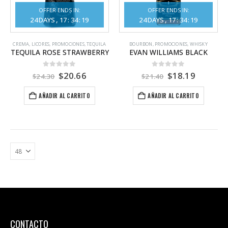
OFFER ENDS IN:
OFFER ENDS IN:
24
DAYS
17
:
34
:
19
24
DAYS
17
:
34
:
19
CREMA
,
LICORES
,
PROMOCIONES
,
TEQUILA
BOURBON
,
PROMOCIONES
,
WHISKY
TEQUILA ROSE STRAWBERRY
EVAN WILLIAMS BLACK
0
out of 5
0
out of 5
$
20.66
$
18.19
$
24.30
$
21.40
AÑADIR AL CARRITO
AÑADIR AL CARRITO
CONTACTO