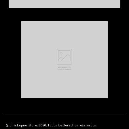
@ Lina Liquor Store. 2020. Todos los derechos reservados.